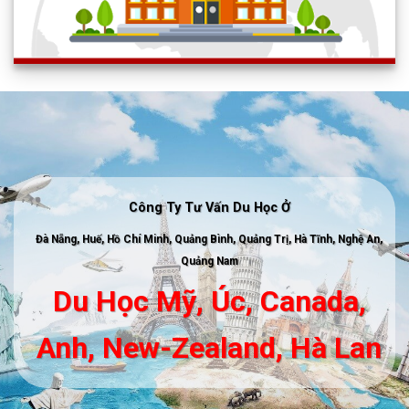
Công Ty Tư Vấn Du Học Ở
Đà Nẵng, Huế, Hồ Chí Minh, Quảng Bình, Quảng Trị, Hà Tĩnh, Nghệ An,
Quảng Nam
Du Học Mỹ, Úc,
Canada,
Anh, New-Zealand, Hà Lan