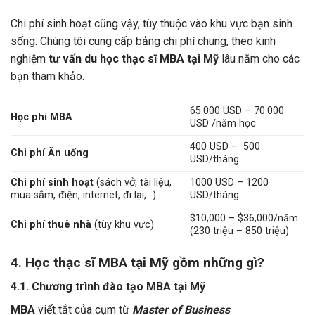
Chi phí sinh hoạt cũng vậy, tùy thuộc vào khu vực bạn sinh
sống. Chúng tôi cung cấp bảng chi phí chung, theo kinh
nghiệm
tư vấn du học thạc sĩ MBA tại Mỹ
lâu năm cho các
bạn tham khảo.
65.000 USD – 70.000
Học phí MBA
USD /năm học
400 USD – 500
Chi phí Ăn uống
USD/tháng
Chi phí sinh hoạt
(sách vở, tài liệu,
1000 USD – 1200
mua sắm, điện, internet, đi lại,…)
USD/tháng
$10,000 – $36,000/năm
Chi phí thuê nhà
(tùy khu vực)
(230 triệu – 850 triệu)
4. Học thạc sĩ MBA tại Mỹ gồm những gì?
4.1. Chương trình đào tạo MBA tại Mỹ
MBA
viết tắt của cụm từ
Master of Business