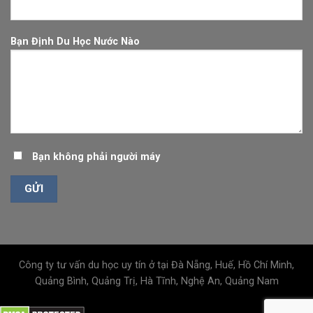
Bạn Định Du Học Nước Nào
Bạn không phải người máy
Công ty tư vấn du học uy tín ở tại Đà Nẵng, Huế, Hồ Chí Minh,
Quảng Bình, Quảng Trị, Hà Tĩnh, Nghệ An, Quảng Nam