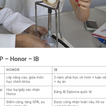
P – Honor – IB
HONOR
IB
Lớp nâng cao, giữa môn
2 năm, phải học ≥6 môn + luận v
học chính khóa
+ dự án
ại
Học bạ/giấy xác nhận
Bằng IB Diploma quốc tế
Honor
Điểm cộng, tăng GPA, ưu
Được công nhận toàn cầu, hồ sơ