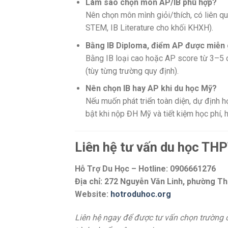
Làm sao chọn môn AP/IB phù hợp?
Nên chọn môn mình giỏi/thích, có liên q
STEM, IB Literature cho khối KHXH).
Bằng IB Diploma, điểm AP được miễn g
Bằng IB loại cao hoặc AP score từ 3–5 c
(tùy từng trường quy định).
Nên chọn IB hay AP khi du học Mỹ?
Nếu muốn phát triển toàn diện, dự định h
bật khi nộp ĐH Mỹ và tiết kiệm học phí,
Liên hệ tư vấn du học THP
Hỗ Trợ Du Học – Hotline: 0906661276
Địa chỉ: 272 Nguyễn Văn Linh, phường T
Website:
hotroduhoc.org
Liên hệ ngay để được tư vấn chọn trường 