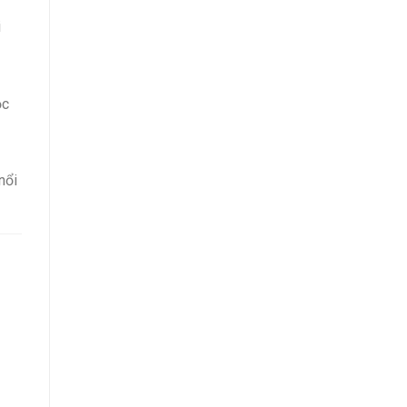
i
ọc
nổi