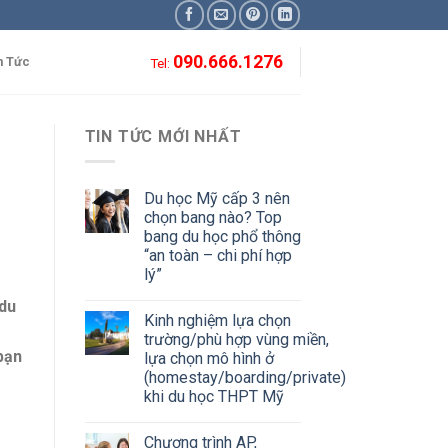
090.666.1276
n Tức
Tel:
TIN TỨC MỚI NHẤT
Du học Mỹ cấp 3 nên
chọn bang nào? Top
bang du học phổ thông
“an toàn – chi phí hợp
lý”
 du
Kinh nghiệm lựa chọn
trường/phù hợp vùng miền,
 bạn
lựa chọn mô hình ở
(homestay/boarding/private)
khi du học THPT Mỹ
Chương trình AP,