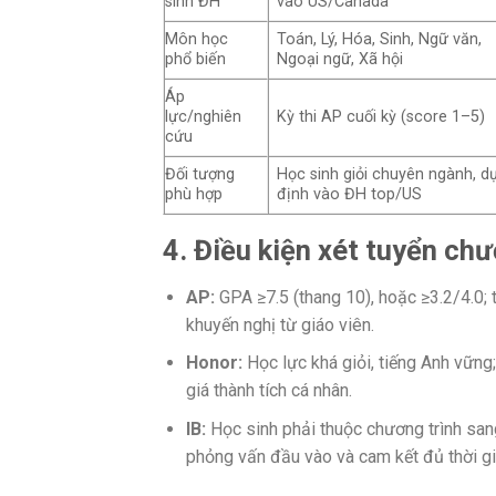
sinh ĐH
vào US/Canada
Môn học
Toán, Lý, Hóa, Sinh, Ngữ văn,
phổ biến
Ngoại ngữ, Xã hội
Áp
lực/nghiên
Kỳ thi AP cuối kỳ (score 1–5)
cứu
Đối tượng
Học sinh giỏi chuyên ngành, d
phù hợp
định vào ĐH top/US
4. Điều kiện xét tuyển chư
AP:
GPA ≥7.5 (thang 10), hoặc ≥3.2/4.0; 
khuyến nghị từ giáo viên.
Honor:
Học lực khá giỏi, tiếng Anh vữn
giá thành tích cá nhân.
IB:
Học sinh phải thuộc chương trình san
phỏng vấn đầu vào và cam kết đủ thời gi