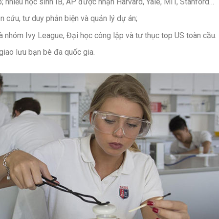
; nhiều học sinh IB, AP được nhận Harvard, Yale, MIT, Stanford…
ên cứu, tư duy phản biện và quản lý dự án;
là nhóm Ivy League, Đại học công lập và tư thục top US toàn cầu.
giao lưu bạn bè đa quốc gia.