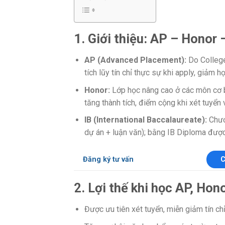
1. Giới thiệu: AP – Honor –
AP (Advanced Placement):
Do College
tích lũy tín chỉ thực sự khi apply, giảm h
Honor:
Lớp học nâng cao ở các môn cơ bả
tăng thành tích, điểm cộng khi xét tuyển
IB (International Baccalaureate):
Chươn
dự án + luận văn); bằng IB Diploma được 
Đăng ký tư vấn
C
2. Lợi thế khi học AP, Hono
Được ưu tiên xét tuyển, miễn giảm tín chỉ 