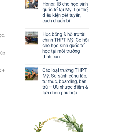
Honor, IB cho học sinh
quốc tế tại Mỹ: Lợi thế,
điều kiện xét tuyển,
cách chuẩn bị
Học bổng & hỗ trợ tài
ọc,
chính THPT Mỹ: Cơ hội
cho học sinh quốc tế
học tại môi trường
iúp
đỉnh cao
Các loại trường THPT
c +
Mỹ: So sánh công lập,
tư thục, boarding, bán
trú – Ưu nhược điểm &
lựa chọn phù hợp