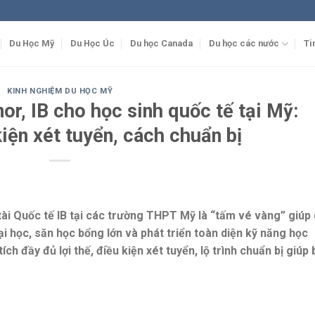
Du Học Mỹ
Du Học Úc
Du học Canada
Du học các nước
Ti
KINH NGHIỆM DU HỌC MỸ
or, IB cho học sinh quốc tế tại Mỹ:
kiện xét tuyển, cách chuẩn bị
ài Quốc tế IB tại các trường THPT Mỹ là “tấm vé vàng” giúp
đại học, săn học bổng lớn và phát triển toàn diện kỹ năng học
tích đầy đủ lợi thế, điều kiện xét tuyển, lộ trình chuẩn bị giúp