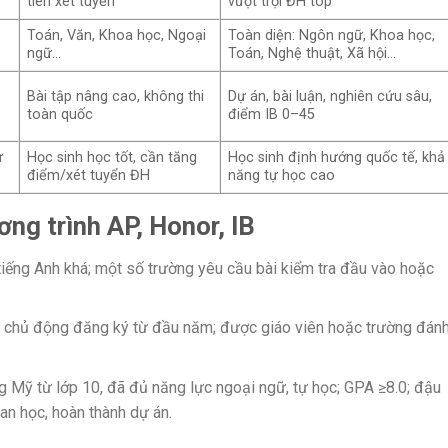
tiên xét tuyển
vượt trội ĐH top
Toán, Văn, Khoa học, Ngoại
Toàn diện: Ngôn ngữ, Khoa học,
ngữ…
Toán, Nghệ thuật, Xã hội…
Bài tập nâng cao, không thi
Dự án, bài luận, nghiên cứu sâu,
toàn quốc
điểm IB 0–45
ự
Học sinh học tốt, cần tăng
Học sinh định hướng quốc tế, khả
điểm/xét tuyển ĐH
năng tự học cao
ơng trình AP, Honor, IB
tiếng Anh khá; một số trường yêu cầu bài kiểm tra đầu vào hoặc
g; chủ động đăng ký từ đầu năm; được giáo viên hoặc trường đán
g Mỹ từ lớp 10, đã đủ năng lực ngoại ngữ, tự học; GPA ≥8.0; đậu
an học, hoàn thành dự án.