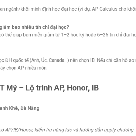
uan ngành/khối mình định học đại học (ví dụ: AP Calculus cho khố
iảm bao nhiêu tín chỉ đại học?
ó thể giúp bạn miễn giảm từ 1–2 học kỳ hoặc 6–25 tín chỉ đại h
ọc ĐH quốc tế (Anh, Úc, Canada…) nên chọn IB. Nếu chỉ cần hồ sơ 
 hãy chọn AP nhiều môn.
T Mỹ – Lộ trình AP, Honor, IB
hanh Khê, Đà Nẵng
có AP/IB/Honor, kiểm tra năng lực và hướng dẫn apply chương