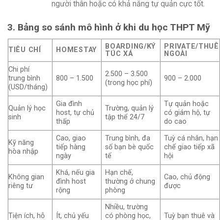
người thân hoặc có khả năng tự quản cực tốt.
3. Bảng so sánh mô hình ở khi du học THPT Mỹ
BOARDING/KÝ
PRIVATE/THUÊ
TIÊU CHÍ
HOMESTAY
TÚC XÁ
NGOÀI
Chi phí
2.500 – 3.500
trung bình
800 – 1.500
900 – 2.000
(trong học phí)
(USD/tháng)
Gia đình
Tự quản hoặc
Quản lý học
Trường, quản lý
host, tự chủ
có giám hộ, tự
sinh
tập thể 24/7
thấp
do cao
Cao, giao
Trung bình, đa
Tuỳ cá nhân, hạn
Kỹ năng
tiếp hàng
số bạn bè quốc
chế giao tiếp xã
hòa nhập
ngày
tế
hội
Khá, nếu gia
Hạn chế,
Không gian
Cao, chủ động
đình host
thường ở chung
riêng tư
được
rộng
phòng
Nhiều, trường
Tiện ích, hỗ
Ít, chủ yếu
có phòng học,
Tuỳ bạn thuê và