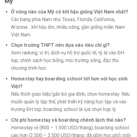
Mỹ
Ở vùng nào của Mỹ có khí hậu giống Việt Nam nhất?
Các bang phía Nam như Texas, Florida, California,
Arizona… khí hậu ấm, nhiều nắng, gần giống miền Nam
Việt Nam.
Chọn trường THPT nên dựa vào tiêu chí gì?
Xem ranking, vị trí, dịch vụ hỗ trợ quốc tế, tỷ lệ vào ĐH
top, chính sách học bổng, môi trường sống, đặc thù
chương trình học.
Homestay hay boarding school tốt hơn với học sinh
Việt?
Nếu thích giao tiếp/gắn bó gia đình, chọn homestay. Nếu
muốn quản lý tập thể, phát triển kỹ năng học tập và vào
trường ĐH top, boarding school là lựa chọn hợp lý.
Chi phí homestay và boarding chênh lệch thế nào?
Homestay rẻ (800 – 1.500 USD/tháng), boarding school
cao hơn (2.500 – 3.500 USD/tháng, đã gồm học phí); mỗi