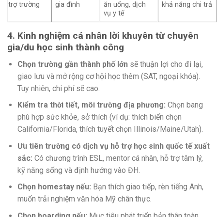
trợ trường
gia đình
ăn uống, dịch
khả năng chi trả
vụ y tế
4. Kinh nghiệm cá nhân lời khuyên từ chuyên
gia/du học sinh thành công
Chọn trường gần thành phố lớn
sẽ thuận lợi cho đi lại,
giao lưu và mở rộng cơ hội học thêm (SAT, ngoại khóa).
Tuy nhiên, chi phí sẽ cao.
Kiểm tra thời tiết, môi trường địa phương:
Chọn bang
phù hợp sức khỏe, sở thích (ví dụ: thích biển chọn
California/Florida, thích tuyết chọn Illinois/Maine/Utah).
Ưu tiên trường có dịch vụ hỗ trợ học sinh quốc tế xuất
sắc:
Có chương trình ESL, mentor cá nhân, hỗ trợ tâm lý,
kỹ năng sống và định hướng vào ĐH.
Chọn homestay nếu:
Bạn thích giao tiếp, rèn tiếng Anh,
muốn trải nghiệm văn hóa Mỹ chân thực.
Chọn boarding nếu:
Mục tiêu phát triển bản thân toàn