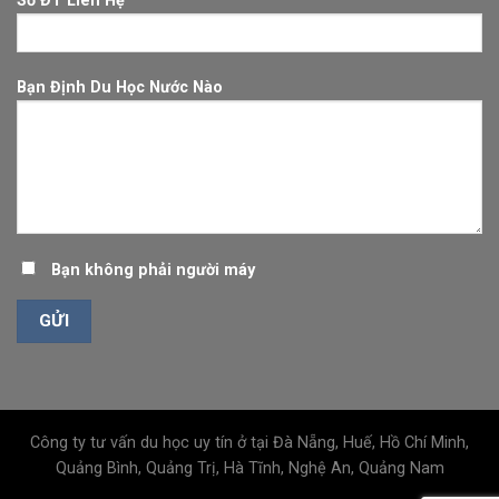
Số ĐT Liên Hệ
Bạn Định Du Học Nước Nào
Bạn không phải người máy
Công ty tư vấn du học uy tín ở tại Đà Nẵng, Huế, Hồ Chí Minh,
Quảng Bình, Quảng Trị, Hà Tĩnh, Nghệ An, Quảng Nam