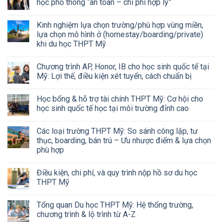
học phổ thông “an toàn – chi phí hợp lý”
Kinh nghiệm lựa chọn trường/phù hợp vùng miền,
lựa chọn mô hình ở (homestay/boarding/private)
khi du học THPT Mỹ
Chương trình AP, Honor, IB cho học sinh quốc tế tại
Mỹ: Lợi thế, điều kiện xét tuyển, cách chuẩn bị
Học bổng & hỗ trợ tài chính THPT Mỹ: Cơ hội cho
học sinh quốc tế học tại môi trường đỉnh cao
Các loại trường THPT Mỹ: So sánh công lập, tư
thục, boarding, bán trú – Ưu nhược điểm & lựa chọn
phù hợp
Điều kiện, chi phí, và quy trình nộp hồ sơ du học
THPT Mỹ
Tổng quan Du học THPT Mỹ: Hệ thống trường,
chương trình & lộ trình từ A-Z