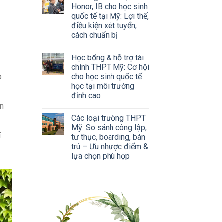
Honor, IB cho học sinh
quốc tế tại Mỹ: Lợi thế,
điều kiện xét tuyển,
cách chuẩn bị
Học bổng & hỗ trợ tài
chính THPT Mỹ: Cơ hội
cho học sinh quốc tế
o
học tại môi trường
đỉnh cao
ần
Các loại trường THPT
Mỹ: So sánh công lập,
í
tư thục, boarding, bán
trú – Ưu nhược điểm &
lựa chọn phù hợp