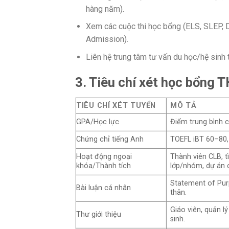
hàng năm).
Xem các cuộc thi học bổng (ELS, SLEP, Du
Admission).
Liên hệ trung tâm tư vấn du học/hệ sinh th
3. Tiêu chí xét học bổng
TIÊU CHÍ XÉT TUYỂN
MÔ TẢ
GPA/Học lực
Điểm trung bình c
Chứng chỉ tiếng Anh
TOEFL iBT 60–80,
Hoạt động ngoại
Thành viên CLB, t
khóa/Thành tích
lớp/nhóm, dự án 
Statement of Purp
Bài luận cá nhân
thân.
Giáo viên, quản l
Thư giới thiệu
sinh.