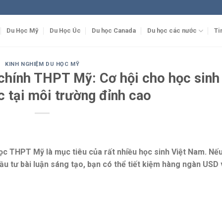
Du Học Mỹ
Du Học Úc
Du học Canada
Du học các nước
Ti
KINH NGHIỆM DU HỌC MỸ
 chính THPT Mỹ: Cơ hội cho học sinh
c tại môi trường đỉnh cao
học THPT Mỹ là mục tiêu của rất nhiều học sinh Việt Nam. Nế
 đầu tư bài luận sáng tạo, bạn có thể tiết kiệm hàng ngàn USD