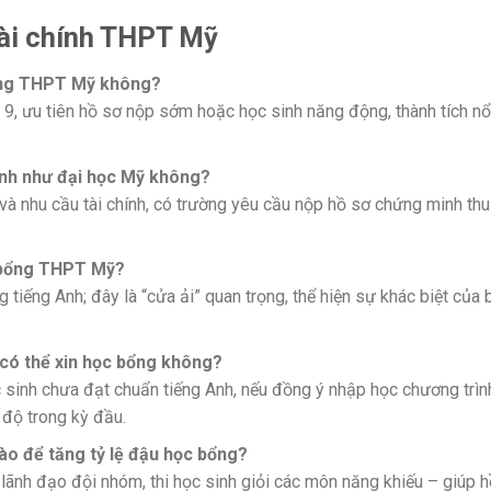
tài chính THPT Mỹ
bổng THPT Mỹ không?
 9, ưu tiên hồ sơ nộp sớm hoặc học sinh năng động, thành tích nổ
nh như đại học Mỹ không?
à nhu cầu tài chính, có trường yêu cầu nộp hồ sơ chứng minh thu
c bổng THPT Mỹ?
 tiếng Anh; đây là “cửa ải” quan trọng, thể hiện sự khác biệt của 
 có thể xin học bổng không?
 sinh chưa đạt chuẩn tiếng Anh, nếu đồng ý nhập học chương trìn
 độ trong kỳ đầu.
ào để tăng tỷ lệ đậu học bổng?
 lãnh đạo đội nhóm, thi học sinh giỏi các môn năng khiếu – giúp h