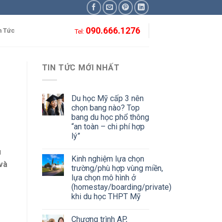
090.666.1276
n Tức
Tel:
TIN TỨC MỚI NHẤT
Du học Mỹ cấp 3 nên
chọn bang nào? Top
bang du học phổ thông
“an toàn – chi phí hợp
lý”
u
Kinh nghiệm lựa chọn
 và
trường/phù hợp vùng miền,
lựa chọn mô hình ở
(homestay/boarding/private)
khi du học THPT Mỹ
Chương trình AP,