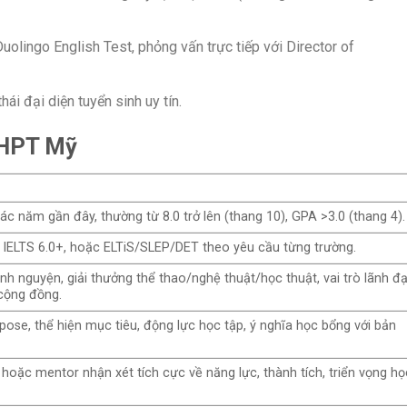
olingo English Test, phỏng vấn trực tiếp với Director of
ái đại diện tuyển sinh uy tín.
 THPT Mỹ
ác năm gần đây, thường từ 8.0 trở lên (thang 10), GPA >3.0 (thang 4).
 IELTS 6.0+, hoặc ELTiS/SLEP/DET theo yêu cầu từng trường.
ình nguyện, giải thưởng thể thao/nghệ thuật/học thuật, vai trò lãnh đ
cộng đồng.
ose, thể hiện mục tiêu, động lực học tập, ý nghĩa học bổng với bản
ý hoặc mentor nhận xét tích cực về năng lực, thành tích, triển vọng họ