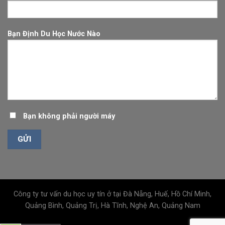
Bạn Định Du Học Nước Nào
Bạn không phải người máy
Công ty tư vấn du học uy tín ở tại Đà Nẵng, Huế, Hồ Chí Minh,
Quảng Bình, Quảng Trị, Hà Tĩnh, Nghệ An, Quảng Nam