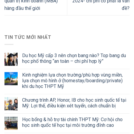
quản trị kinh doanh (MBA)
2024- chi phí có phải là vấn
hàng đầu thế giới
đề?
TIN TỨC MỚI NHẤT
Du học Mỹ cấp 3 nên chọn bang nào? Top bang du
học phổ thông “an toàn – chi phí hợp lý”
Kinh nghiệm lựa chọn trường/phù hợp vùng miền,
lựa chọn mô hình ở (homestay/boarding/private)
khi du học THPT Mỹ
Chương trình AP, Honor, IB cho học sinh quốc tế tại
Mỹ: Lợi thế, điều kiện xét tuyển, cách chuẩn bị
Học bổng & hỗ trợ tài chính THPT Mỹ: Cơ hội cho
học sinh quốc tế học tại môi trường đỉnh cao