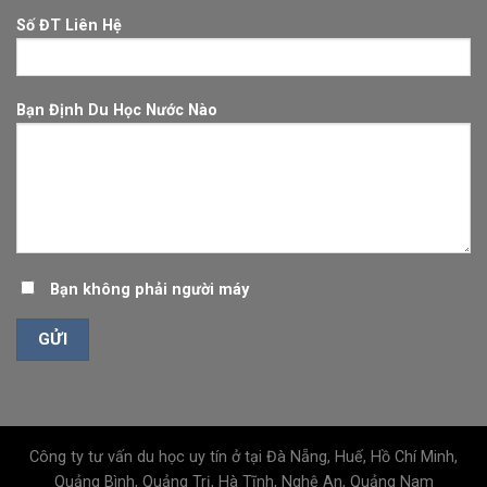
Số ĐT Liên Hệ
Bạn Định Du Học Nước Nào
Bạn không phải người máy
Công ty tư vấn du học uy tín ở tại Đà Nẵng, Huế, Hồ Chí Minh,
Quảng Bình, Quảng Trị, Hà Tĩnh, Nghệ An, Quảng Nam