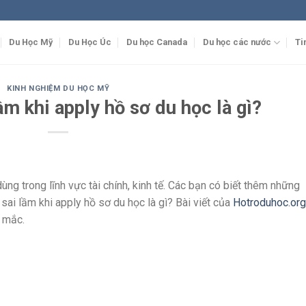
Du Học Mỹ
Du Học Úc
Du học Canada
Du học các nước
Ti
KINH NGHIỆM DU HỌC MỸ
lầm khi apply hồ sơ du học là gì?
g trong lĩnh vực tài chính, kinh tế. Các bạn có biết thêm những
sai lầm khi apply hồ sơ du học là gì? Bài viết của
Hotroduhoc.org
c mắc.