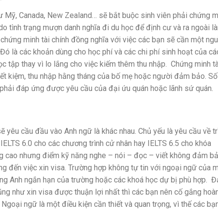
như Mỹ, Canada, New Zealand… sẽ bắt buộc sinh viên phải chứng m
 do tình trạng mượn danh nghĩa đi du học để định cư và ra ngoài l
 chứng minh tài chính đồng nghĩa với việc các bạn sẽ cần một ng
. Đó là các khoản dùng cho học phí và các chi phí sinh hoạt của cá
c tập thay vì lo lắng cho việc kiếm thêm thu nhập.
Chứng minh tà
 tiết kiệm, thu nhập hằng tháng của bố mẹ hoặc người đảm bảo. Số
o phải đáp ứng được yêu cầu của đại ứu quán hoặc lãnh sứ quán.
ẽ yêu cầu đầu vào Anh ngữ là khác nhau. Chủ yếu là yêu cầu về tr
 IELTS 6.0 cho các chương trình cử nhân hay IELTS 6.5 cho khóa
ng cao nhưng điểm kỹ năng nghe – nói – đọc – viết không đảm b
ng đến việc xin visa. Trường hợp không tự tin với ngoại ngữ của 
ếng Anh ngắn hạn của trường hoặc các khoá học dự bị phù hợp.
Đ
ng như xin visa được thuận lợi nhất thì các bạn nên cố gắng hoà
Ngoại ngữ là một điều kiện cần thiết và quan trọng, vì thế các bạ