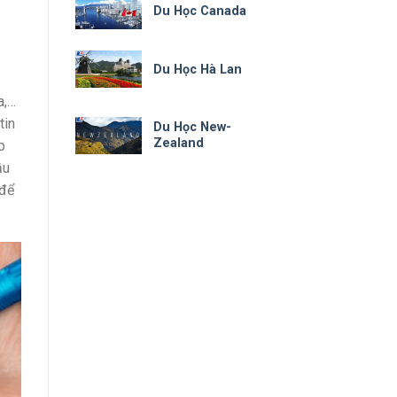
Du Học Canada
Du Học Hà Lan
a,…
tin
Du Học New-
Zealand
p
ầu
 để