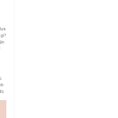
lựa
 gì?
uận
ý
ù
nh
đó.