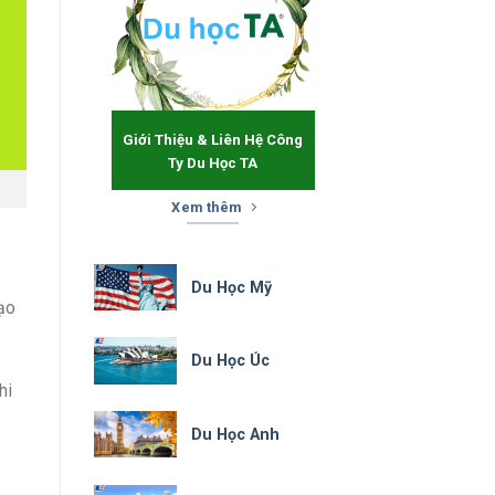
Giới Thiệu & Liên Hệ Công
Ty Du Học TA
Xem thêm
Du Học Mỹ
ạo
Du Học Úc
hi
Du Học Anh