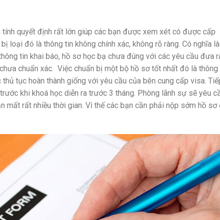
g tính quyết định rất lớn giúp các bạn được xem xét có được cấp
bị loại đó là thông tin không chính xác, không rõ ràng.
Có nghĩa là
thông tin khai báo, hồ sơ học bạ chưa đúng với các yêu cầu đưa r
h chưa chuẩn xác.
Việc chuẩn bị một bộ hồ sơ tốt nhất đó là thông 
 thủ tục hoàn thành giống với yêu cầu của bên cung cấp visa. Tiế
trước khi khoá học diễn ra trước 3 tháng.
Phòng lãnh sự sẽ yêu c
n mất rất nhiều thời gian. Vì thế các bạn cần phải nộp sớm hồ sơ