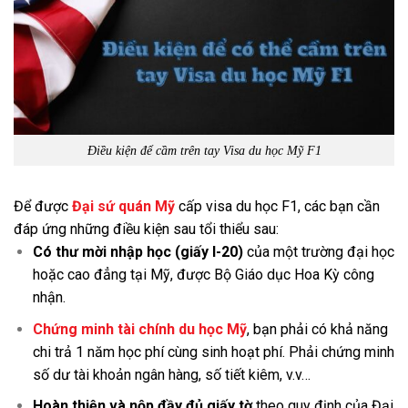
Điều kiện để cầm trên tay Visa du học Mỹ F1
Để được
Đại sứ quán Mỹ
cấp visa du học F1, các bạn cần
đáp ứng những điều kiện sau tổi thiểu sau:
Có thư mời nhập học (giấy I-20)
của một trường đại học
hoặc cao đẳng tại Mỹ, được Bộ Giáo dục Hoa Kỳ công
nhận.
Chứng minh tài chính du học Mỹ
, bạn phải có khả năng
chi trả 1 năm học phí cùng sinh hoạt phí. Phải chứng minh
số dư tài khoản ngân hàng, số tiết kiêm, v.v…
Hoàn thiện và nộp đầy đủ giấy tờ
theo quy định của Đại