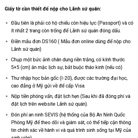
Giấy tờ cần thiết để nộp cho Lãnh sứ quán:
Đầu tiên là phải có hộ chiếu còn hiệu lực (Passport) và có
ít nhất 2 trang còn trống để Lãnh sứ quán đóng dấu.
Điền mẫu đơn DS160 ( Mẫu đơn online dùng để nộp cho
Lãnh sứ quán)
Chụp một bức ảnh chân dung nền trắng, có kính thước
5×5 (cm) ăn mặc lịch sự, bắt buộc tháo kinh (nếu có)
Thư nhập học bản gốc (I-20), được các trường đại học,
cao đẳng ở Mỹ gửi về để cấp Visa.
Nộp tiền phóng vấn, đặt lịch hẹn (Sau khi đã đóng phí và
đặt lịch trên website Lãnh sứ quán).
Đón phí an ninh SEVIS (hệ thống của Bộ An Ninh Quốc
Phòng Mỹ để theo dõi và giám sát, có thể tiếp cận thông
tin chính xác về hành vi và quá trình sinh sống tại Mỹ của
sinh viên).