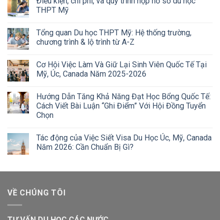
Điều kiện, chi phí, và quy trình nộp hồ sơ du học
THPT Mỹ
Tổng quan Du học THPT Mỹ: Hệ thống trường,
chương trình & lộ trình từ A-Z
Cơ Hội Việc Làm Và Giữ Lại Sinh Viên Quốc Tế Tại
Mỹ, Úc, Canada Năm 2025-2026
Hướng Dẫn Tăng Khả Năng Đạt Học Bổng Quốc Tế:
Cách Viết Bài Luận “Ghi Điểm” Với Hội Đồng Tuyển
Chọn
Tác động của Việc Siết Visa Du Học Úc, Mỹ, Canada
Năm 2026: Cần Chuẩn Bị Gì?
VỀ CHÚNG TÔI
TƯ VẤN DU HỌC CÁC NƯỚC