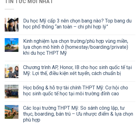
TIN TỨC MỚI NHẤT
Du học Mỹ cấp 3 nên chọn bang nào? Top bang du
học phổ thông “an toàn – chi phí hợp lý”
Kinh nghiệm lựa chọn trường/phù hợp vùng miền,
lựa chọn mô hình ở (homestay/boarding/private)
khi du học THPT Mỹ
Chương trình AP, Honor, IB cho học sinh quốc tế tại
Mỹ: Lợi thế, điều kiện xét tuyển, cách chuẩn bị
Học bổng & hỗ trợ tài chính THPT Mỹ: Cơ hội cho
học sinh quốc tế học tại môi trường đỉnh cao
Các loại trường THPT Mỹ: So sánh công lập, tư
thục, boarding, bán trú – Ưu nhược điểm & lựa chọn
phù hợp