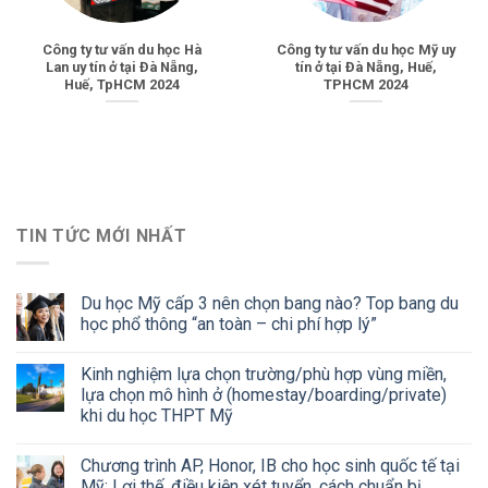
Công ty tư vấn du học Hà
Công ty tư vấn du học Mỹ uy
Lan uy tín ở tại Đà Nẵng,
tín ở tại Đà Nẵng, Huế,
Huế, TpHCM 2024
TPHCM 2024
TIN TỨC MỚI NHẤT
Du học Mỹ cấp 3 nên chọn bang nào? Top bang du
học phổ thông “an toàn – chi phí hợp lý”
Kinh nghiệm lựa chọn trường/phù hợp vùng miền,
lựa chọn mô hình ở (homestay/boarding/private)
khi du học THPT Mỹ
Chương trình AP, Honor, IB cho học sinh quốc tế tại
Mỹ: Lợi thế, điều kiện xét tuyển, cách chuẩn bị