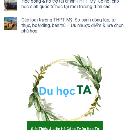
Học bổng & hỗ trợ tài chính THPT Mỹ: Cơ hội cho
học sinh quốc tế học tại môi trường đỉnh cao
Các loại trường THPT Mỹ: So sánh công lập, tư
thục, boarding, bán trú – Ưu nhược điểm & lựa chọn
phù hợp
Giới Thiệu & Liên Hệ Công Ty Du Học TA