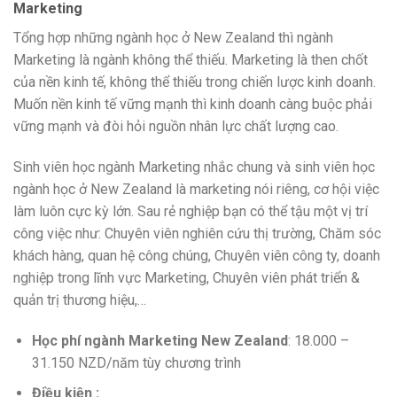
Marketing
Tổng hợp những ngành học ở New Zealand thì ngành
Marketing là ngành không thể thiếu. Marketing là
then chốt
của nền kinh tế,
không
thể thiếu trong chiến lược kinh doanh.
Muốn nền kinh tế
vững mạnh
thì
kinh doanh
càng
buộc phải
vững mạnh
và đòi hỏi nguồn
nhân lực
chất lượng cao.
Sinh viên học ngành Marketing
nhắc
chung và sinh viên học
ngành học ở New Zealand là marketing
nói
riêng,
cơ hội
việc
làm
luôn
cực kỳ
lớn. Sau
rẻ
nghiệp bạn
có
thể
tậu
một
vị trí
công việc
như: Chuyên viên nghiên cứu thị trường, Chăm sóc
khách hàng, quan hệ công chúng, Chuyên viên công ty,
doanh
nghiệp
trong lĩnh vực Marketing, Chuyên viên
phát triển
&
quản trị thương hiệu,…
Học
phí
ngành Marketing New Zealand
: 18.000 –
31.150 NZD/năm tùy chương trình
Điều kiện :