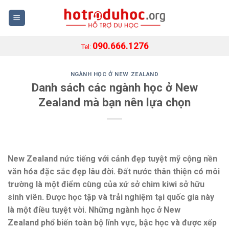
Skip
to
content
090.666.1276
Tel:
NGÀNH HỌC Ở NEW ZEALAND
Danh sách các ngành học ở New
Zealand mà bạn nên lựa chọn
New Zealand
nức tiếng
với
cảnh đẹp tuyệt mỹ
cộng
nền
văn hóa đặc
sắc đẹp
lâu đời. Đất nước thân thiện
có
môi
trường là
một
điểm
cùng
của xứ sở chim kiwi
sở hữu
sinh viên. Được học tập và trải nghiệm tại
quốc gia
này
là
một
điều tuyệt vời. Những ngành học ở New
Zealand
phổ biến
toàn bộ
lĩnh vực, bậc học và được xếp