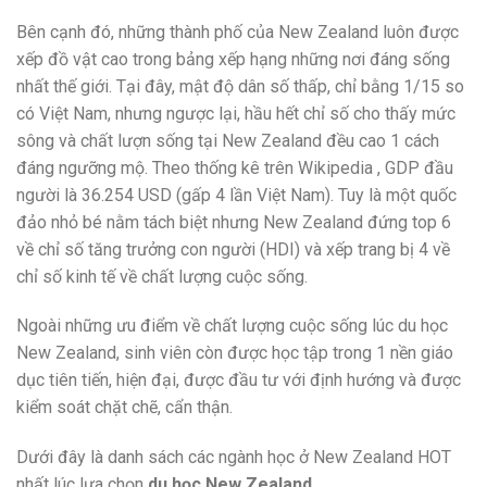
Bên cạnh đó,
những
thành phố
của New Zealand luôn được
xếp
đồ vật
cao trong bảng xếp hạng
những
nơi đáng sống
nhất thế giới. Tại đây, mật độ dân số thấp, chỉ bằng 1/15 so
có
Việt Nam, nhưng ngược lại,
hầu hết
chỉ số cho thấy mức
sông và chất lượn sống tại New Zealand đều cao
1
cách
đáng ngưỡng mộ. Theo thống kê trên Wikipedia , GDP đầu
người là 36.254 USD (gấp 4 lần Việt Nam). Tuy là
một
quốc
đảo nhỏ bé nằm tách biệt nhưng New Zealand đứng
top
6
về chỉ số
tăng trưởng
con người (HDI) và xếp
trang bị
4 về
chỉ số kinh tế về chất lượng cuộc sống.
Ngoài
những
ưu điểm
về chất lượng cuộc sống
lúc
du học
New Zealand, sinh viên còn được học tập trong
1
nền giáo
dục tiên tiến, hiện đại, được đầu tư
với
định hướng và được
kiểm soát chặt chẽ, cẩn thận.
Dưới đây là danh sách
các
ngành học ở New Zealand HOT
nhất
lúc
lựa chọn
du học New Zealand
.