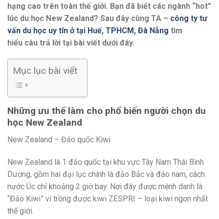
hạng cao trên toàn thế giới. Bạn đã biết
các
ngành “hot”
lúc
du học New Zealand? Sau đây
cùng
TA –
công ty tư
vấn du học uy tín ở tại Huế, TPHCM, Đà Nẵng
tìm
hiểu
câu
trả lời
tại bài viết dưới đây.
Mục lục bài viết
Những
ưu thế
làm cho
phổ biến
người
chọn
du
học New Zealand
New Zealand – Đảo quốc Kiwi
New Zealand là
1
đảo quốc tại khu vực Tây Nam Thái Bình
Dương, gồm hai đại lục chính là đảo Bắc và đảo nam,
cách
nước Úc chỉ khoảng 2 giờ bay. Nơi đây được mệnh danh là
“Đảo Kiwi” vì trồng được kiwi ZESPRI –
loại
kiwi ngon nhất
thế giới.