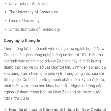
University of Auckland
The University of Canterbury
Lincoln University
Unitec Institute of Technology
Công nghệ thông tin
Theo thống kê thì số sinh viên du học lựa ngành học ở New
Zealand là ngành
công nghệ
thông tin
lên
tới
10%. Điều
thu
hút
sinh viên ngành học ở New Zealand này là chất lượng
giảng dạy cao và cơ sở vật chất tối tân. Sinh viên
sở hữu
đủ
khả năng
đảm nhiệm
phổ biến
vị trí trong
công việc
sau
khi
tốt
nghiệp. Cụ thể như
vững mạnh
phần mềm, kỹ sư điện tử,
phát triển
web,
khoa học
khoa học
số,… Ngoài ra bằng cấp
ngành
kỹ thuật
thông báo
tại New Zealand
rất
được nước
ngoại trừ
ưu ái.
Học
tổn phí
ngành Công nghệ
thông tin
New Zealand
: