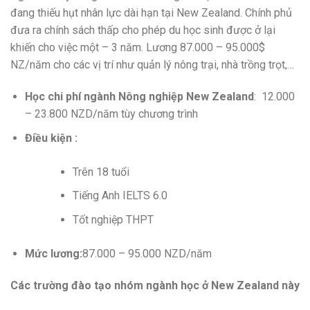
đang thiếu hụt
nhân lực
dài hạn tại New Zealand. Chính phủ
đưa ra chính sách
thấp
cho phép du
học sinh
được ở lại
khiến cho
việc
một
– 3 năm. Lương 87.000 – 95.000$
NZ/năm cho
các
vị trí như quản lý nông trại, nhà trồng trọt,…
Học
chi phí
ngành Nông nghiệp
New Zealand
: 12.000
– 23.800 NZD/năm tùy chương trình
Điều kiện :
Trên 18 tuổi
Tiếng Anh IELTS 6.0
Tốt nghiệp THPT
Mức lương:
87.000 – 95.000 NZD/năm
Các trường đào tạo nhóm ngành học ở New Zealand này