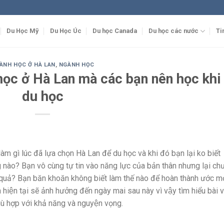
Du Học Mỹ
Du Học Úc
Du học Canada
Du học các nước
Ti
ÀNH HỌC Ở HÀ LAN
,
NGÀNH HỌC
học ở Hà Lan mà các bạn nên học khi
du học
̀m gì lúc đã lựa chọn Hà Lan để du học và khi đó bạn lại ko biết
ào? Bạn vô cùng tự tin vào năng lực của bản thân nhưng lại ch
 quả? Bạn băn khoăn không biết làm thế nào để hoàn thành ước m
hiện tại sẽ ảnh hưởng đến ngày mai sau này vì vậy tìm hiểu bài v
̀ hợp với khả năng và nguyện vọng.