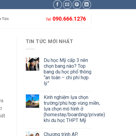
090.666.1276
n Tức
Tel:
TIN TỨC MỚI NHẤT
Du học Mỹ cấp 3 nên
chọn bang nào? Top
bang du học phổ thông
“an toàn – chi phí hợp
lý”
Kinh nghiệm lựa chọn
ưa
trường/phù hợp vùng miền,
ơ
lựa chọn mô hình ở
(homestay/boarding/private)
iết
khi du học THPT Mỹ
Chương trình AP,