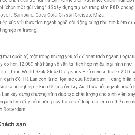
̀ nơi “chọn mặt gửi vàng” để xây dựng trụ sở, trung tâm R&D, phòng t
rosoft, Samsung, Coca Cola, Crystal Cruises, Miza,
́p xúc với thực tiễn ngành nghề sôi động cũng như tìm kiếm đư
 tốt nghiệp ra trường.
ng mại quốc tế, một trong những yếu tố để phát triển ngành Logist
́ hơn 12.089 nhà hàng về vận tải tích hợp nhiều loại hình như
 lưu trữ…được World Bank Global Logistics Pefomance Index 2016 x
ên cạnh đó, Hà Lan còn là nơi tọa lạc của Rotterdam – cảng biển l
ng tâm công nghiệp – kinh tế lớn của Tây Âu. Thực tiễn ngành học ở
Hà Lan xây dựng chương trình đào tạo chất lượng cho sinh viên sa
ành học đầy cảm hứng này tại xứ sở tulip các em có thể cân nh
anh Rotterdam…
Khách sạn