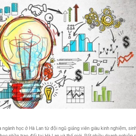
ủa ngành học ở Hà Lan từ đội ngũ giảng viên giàu kinh nghiệm, sin
ọc phần trao đổi tại Hà Lan và thế giới. Rất nhiều doanh nghiệp n