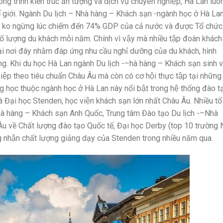
 trình kiến trúc ấn tượng và dịch vụ chuyên nghiệp, Hà Lan luôn
ế giới. Ngành Du lịch – Nhà hàng – Khách sạn -ngành học ở Hà La
 ko ngừng lúc chiếm đến 74% GDP của cả nước và được Tổ chức
ố lượng du khách mỗi năm. Chính vì vậy mà nhiều tập đoàn khách
 tại nơi đây nhằm đáp ứng nhu cầu nghỉ dưỡng của du khách, hình
ng. Khi du học Hà Lan ngành Du lịch -–hà hàng – Khách sạn sinh 
ệp theo tiêu chuẩn Châu Âu mà còn có cơ hội thực tập tại những
g học thuộc ngành học ở Hà Lan này nổi bật trong hệ thống đào ta
 Đại học Stenden, học viện khách sạn lớn nhất Châu Âu. Nhiều tổ
hà hàng – Khách sạn Anh Quốc, Trung tâm Đào tạo Du lịch -–Nhà
Âu về Chất lượng đào tạo Quốc tế, Đại học Derby (top 10 trường 
ng nhận chất lượng giảng dạy của Stenden trong nhiều năm qua.