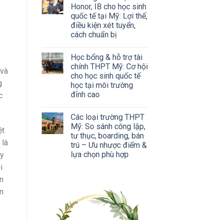
Honor, IB cho học sinh
quốc tế tại Mỹ: Lợi thế,
điều kiện xét tuyển,
cách chuẩn bị
Học bổng & hỗ trợ tài
chính THPT Mỹ: Cơ hội
 và
cho học sinh quốc tế
g
học tại môi trường
đỉnh cao
c
Các loại trường THPT
Mỹ: So sánh công lập,
ệt
tư thục, boarding, bán
là
trú – Ưu nhược điểm &
lựa chọn phù hợp
uy
i
ên
an