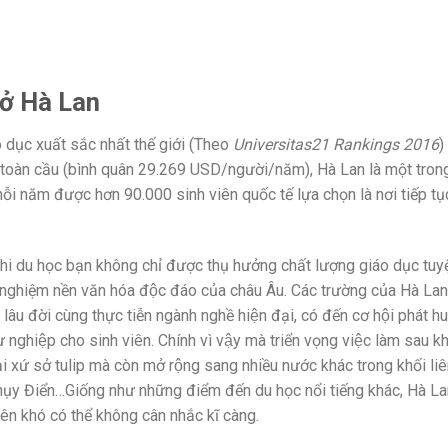
ở Hà Lan
 dục xuất sắc nhất thế giới (Theo
Universitas21 Rankings 2016
)
u toàn cầu (bình quân 29.269 USD/người/năm), Hà Lan là một tron
mỗi năm được hơn 90.000 sinh viên quốc tế lựa chọn là nơi tiếp tụ
 khi du học bạn không chỉ được thụ hưởng chất lượng giáo dục tuy
nghiệm nền văn hóa độc đáo của châu Âu. Các trường của Hà Lan 
̣c lâu đời cùng thực tiễn ngành nghề hiện đại, có đến cơ hội phát h
ự nghiệp cho sinh viên. Chính vì vậy mà triển vọng việc làm sau kh
ại xứ sở tulip mà còn mở rộng sang nhiều nước khác trong khối li
 Điển…Giống như những điểm đến du học nổi tiếng khác, Hà L
iên khó có thể không cân nhắc kĩ càng.