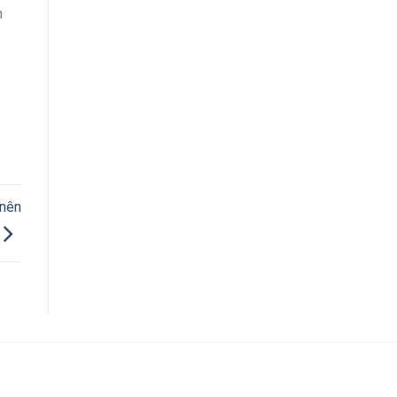
n
 nên