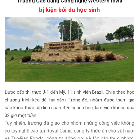
Trường Cao đẳng Công nghệ Western Iowa
bị kiện bởi du học sinh
Được cấp thị thực J-1 đến Mỹ, 11 sinh viên Brazil, Chile theo học
chương trình kéo dài hai năm. Trong đó, nhóm được tham gia
các khóa thực tập liên quan đến ngành học, làm việc không quá
32 giờ một tuần.
Tuy nhiên, trường đã giao cho nhóm những công việc không
có tay nghề cao tại Royal Canin, công ty thức ăn cho vật nuôi
và Tur-Pak Foods, công ty đóng gói và lắp ráp thực phẩm.