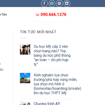
090.666.1276
n Tức
Tel:
TIN TỨC MỚI NHẤT
Du học Mỹ cấp 3 nên
chọn bang nào? Top
bang du học phổ thông
“an toàn – chi phí hợp
ó
lý”
các
Kinh nghiệm lựa chọn
trường/phù hợp vùng miền,
lựa chọn mô hình ở
(homestay/boarding/private)
khi du học THPT Mỹ
Chương trình AP,