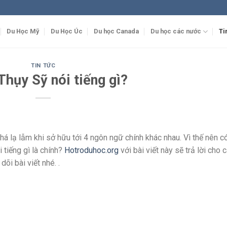
Du Học Mỹ
Du Học Úc
Du học Canada
Du học các nước
Ti
TIN TỨC
Thụy Sỹ nói tiếng gì?
á lạ lẫm khi sở hữu tới 4 ngôn ngữ chính khác nhau. Vì thế nên c
 tiếng gì là chính?
Hotroduhoc.org
với bài viết này sẽ trả lời cho 
õi bài viết nhé. .