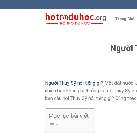
Skip
to
content
Trang Chủ
Người 
Người Thuỵ Sỹ nói tiếng gì?
Một đất nước kh
nhiều bạn không biết rằng người Thuỵ Sỹ nói
bạn câu hỏi Thuỵ Sỹ nói tiếng gì? Cùng theo d
Mục lục bài viết