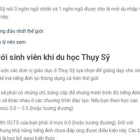
Sỹ nói 3 ngôn ngữ chính và 1 ngôn ngữ được cho là mới du nhập 
 này.
ng đảo nhất thế giới
.
m lý nên xem
.
ới sinh viên khi du học Thụy Sỹ
được các đơn vị giáo dục ở Thuỵ Sỹ lựa chọn để giảng dạy cho si
tế mà tiếng Anh lại thông dụng cả trên thế giới.
 sẽ phải có chứng chỉ, bằng cấp để chứng minh trình độ tiếng An
h sẽ khác nhau ở các chương trình đào tạo.
Nếu bạn theo học cao
 mức 5.0 – 5.5 (hoặc tương đương).
 thì IELTS của bạn phải ở mức 6.0 (hoặc tương đương).
Đối với
nhưng khả năng tiếng Anh chưa đáp ứng được điều kiện này. Các 
 là học bổ sung kiến thức.