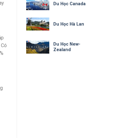
ay
Du Học Canada
Du Học Hà Lan
áp
Du Học New-
.
Có
Zealand
2%
ng