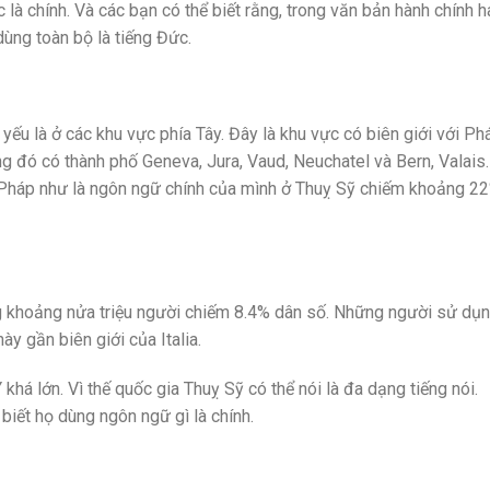
à chính. Và các bạn có thể biết rằng, trong văn bản hành chính h
dùng toàn bộ là tiếng Đức.
ếu là ở các khu vực phía Tây. Đây là khu vực có biên giới với Ph
ng đó có thành phố Geneva, Jura, Vaud, Neuchatel và Bern, Valais
 Pháp như là ngôn ngữ chính của mình ở Thuỵ Sỹ chiếm khoảng 2
g khoảng nửa triệu người chiếm 8.4% dân số. Những người sử dụ
ày gần biên giới của Italia.
khá lớn. Vì thế quốc gia Thuỵ Sỹ có thể nói là đa dạng tiếng nói.
biết họ dùng ngôn ngữ gì là chính.