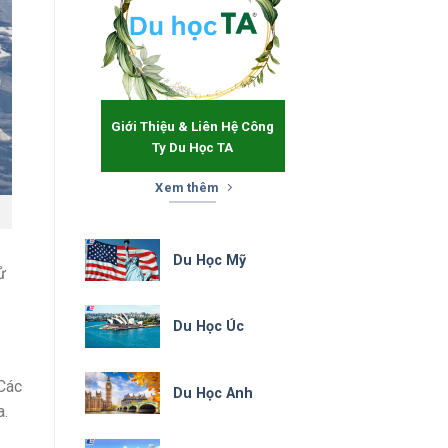
Giới Thiệu & Liên Hệ Công
Ty Du Học TA
Xem thêm
Du Học Mỹ
ử
Du Học Úc
 Các
Du Học Anh
a.