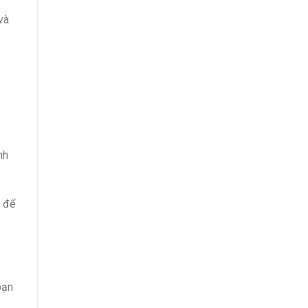
và
nh
h để
bạn