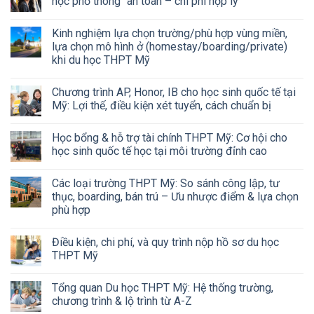
học phổ thông “an toàn – chi phí hợp lý”
Kinh nghiệm lựa chọn trường/phù hợp vùng miền,
lựa chọn mô hình ở (homestay/boarding/private)
khi du học THPT Mỹ
Chương trình AP, Honor, IB cho học sinh quốc tế tại
Mỹ: Lợi thế, điều kiện xét tuyển, cách chuẩn bị
Học bổng & hỗ trợ tài chính THPT Mỹ: Cơ hội cho
học sinh quốc tế học tại môi trường đỉnh cao
Các loại trường THPT Mỹ: So sánh công lập, tư
thục, boarding, bán trú – Ưu nhược điểm & lựa chọn
phù hợp
Điều kiện, chi phí, và quy trình nộp hồ sơ du học
THPT Mỹ
Tổng quan Du học THPT Mỹ: Hệ thống trường,
chương trình & lộ trình từ A-Z