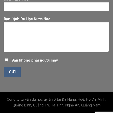
Bạn Định Du Học Nước Nào
Bạn không phải người máy
Công ty tư vấn du học uy tín ở tại Đà Nẵng, Huế, Hồ Chí Minh,
Quảng Bình, Quảng Trị, Hà Tĩnh, Nghệ An, Quảng Nam