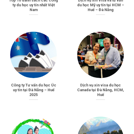
Top 10 danh sách các công
Dịch vụ xin Visa và tư vấn
ty du học uy tín nhất Việt
du học Mỹ uy tín tại HCM –
Nam
Huế – Đà Nẵng
Công ty Tư vấn du học Úc
Dịch vụ xin visa du học
uy tín tại Đà Nẵng – Huế
Canada tại Đà Nẵng, HCM,
2025
Huế