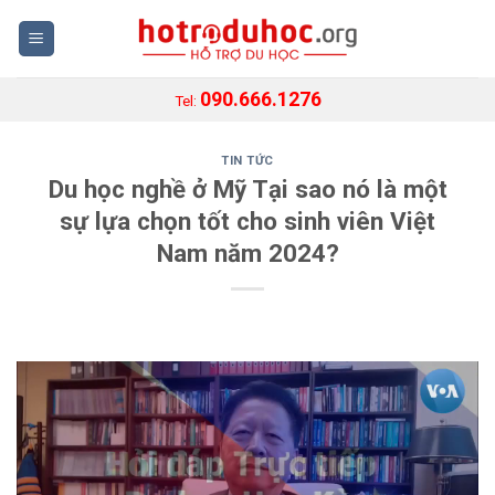
Skip
to
content
090.666.1276
Tel:
TIN TỨC
Du học nghề ở Mỹ Tại sao nó là một
sự lựa chọn tốt cho sinh viên Việt
Nam năm 2024?