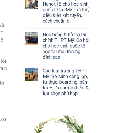
Honor, IB cho học sinh
quốc tế tại Mỹ: Lợi thế,
điều kiện xét tuyển,
i
cách chuẩn bị
và
ệt
Học bổng & hỗ trợ tài
số
chính THPT Mỹ: Cơ hội
cho học sinh quốc tế
học tại môi trường
đỉnh cao
tối
 đun
Các loại trường THPT
Mỹ: So sánh công lập,
tư thục, boarding, bán
iên
trú – Ưu nhược điểm &
lựa chọn phù hợp
 Los