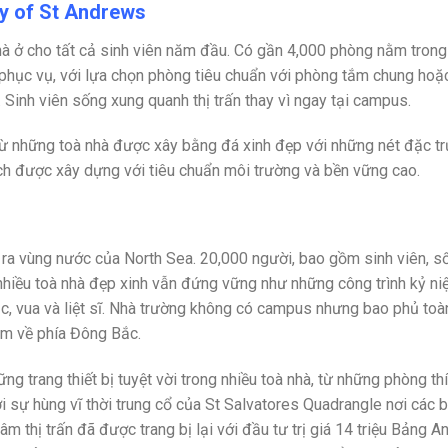
ity of St Andrews
à ở cho tất cả sinh viên năm đầu. Có gần 4,000 phòng nằm trong
phục vụ, với lựa chọn phòng tiêu chuẩn với phòng tắm chung hoặ
Sinh viên sống xung quanh thị trấn thay vì ngay tại campus.
từ những toà nhà được xây bằng đá xinh đẹp với những nét đặc t
ch được xây dựng với tiêu chuẩn môi trường và bền vững cao.
 ra vùng nước của North Sea. 20,000 người, bao gồm sinh viên, s
ất nhiều toà nhà đẹp xinh vẫn đứng vững như những công trình kỷ n
, vua và liệt sĩ. Nhà trường không có campus nhưng bao phủ toà
km về phía Đông Bắc.
g trang thiết bị tuyệt vời trong nhiều toà nhà, từ những phòng thí
i sự hùng vĩ thời trung cổ của St Salvatores Quadrangle nơi các b
âm thị trấn đã được trang bị lại với đầu tư trị giá 14 triệu Bảng A