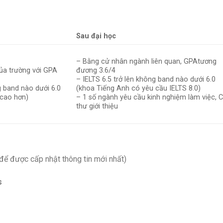
Sau đại học
– Bằng cử nhân ngành liên quan, GPAtương
ủa trường với GPA
đương 3.6/4
– IELTS 6.5 trở lên không band nào dưới 6.0
g band nào dưới 6.0
(khoa Tiếng Anh có yêu cầu IELTS 8.0)
 cao hơn)
– 1 số ngành yêu cầu kinh nghiệm làm việc, C
thư giới thiệu
 để được cấp nhật thông tin mới nhất)
s