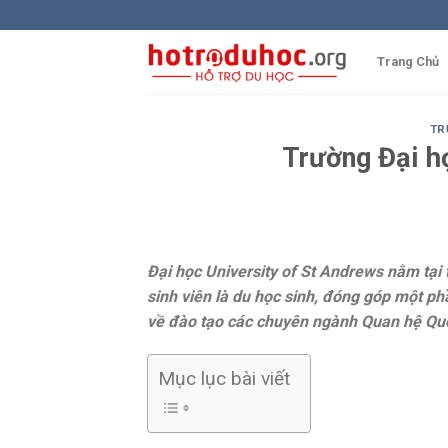
Skip
to
content
Trang Chủ
TR
Trường Đại h
Đại học University of St Andrews nằm tại 
sinh viên là du học sinh, đóng góp một ph
về đào tạo các chuyên ngành Quan hệ Quốc
Mục lục bài viết