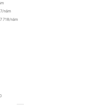
năm
087/năm
£17.718/năm
0