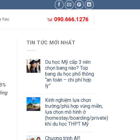
090.666.1276
n Tức
Tel:
TIN TỨC MỚI NHẤT
Du học Mỹ cấp 3 nên
chọn bang nào? Top
bang du học phổ thông
“an toàn – chi phí hợp
45%
lý”
iếng
Kinh nghiệm lựa chọn
trường/phù hợp vùng miền,
lựa chọn mô hình ở
(homestay/boarding/private)
khi du học THPT Mỹ
Chương trình AP,