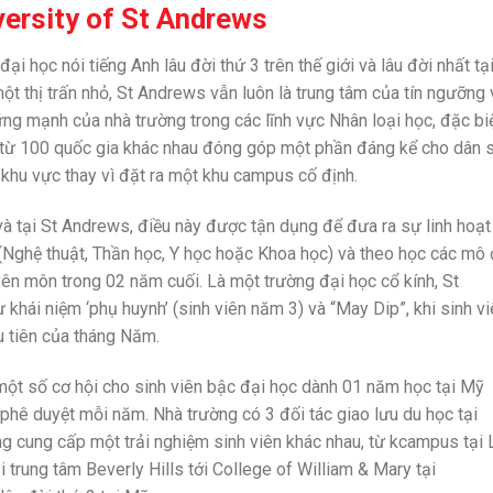
versity of St Andrews
ại học nói tiếng Anh lâu đời thứ 3 trên thế giới và lâu đời nhất tạ
t thị trấn nhỏ, St Andrews vẫn luôn là trung tâm của tín ngưỡng 
n vững mạnh của nhà trường trong các lĩnh vực Nhân loại học, đặc bi
tới từ 100 quốc gia khác nhau đóng góp một phần đáng kể cho dân 
 khu vực thay vì đặt ra một khu campus cố định.
à tại St Andrews, điều này được tận dụng để đưa ra sự linh hoạt 
 (Nghệ thuật, Thần học, Y học hoặc Khoa học) và theo học các mô
yên môn trong 02 năm cuối. Là một trường đại học cổ kính, St
khái niệm ‘phụ huynh’ (sinh viên năm 3) và “May Dip”, khi sinh v
u tiên của tháng Năm.
một số cơ hội cho sinh viên bậc đại học dành 01 năm học tại Mỹ
hê duyệt mỗi năm. Nhà trường có 3 đối tác giao lưu du học tại
ng cung cấp một trải nghiệm sinh viên khác nhau, từ kcampus tại
 trung tâm Beverly Hills tới College of William & Mary tại