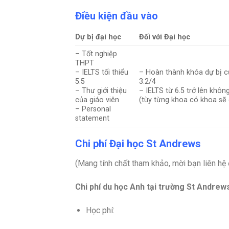
Điều kiện đầu vào
Dự bị đại học
Đối với Đại học
– Tốt nghiệp
THPT
– IELTS tối thiểu
– Hoàn thành khóa dự bị c
5.5
3.2/4
– Thư giới thiệu
– IELTS từ 6.5 trở lên khôn
của giáo viên
(tùy từng khoa có khoa sẽ
– Personal
statement
Chi phí Đại học St Andrews
(Mang tính chất tham khảo, mời bạn liên hệ
Chi phí du học Anh tại trường St Andrew
Học phí: