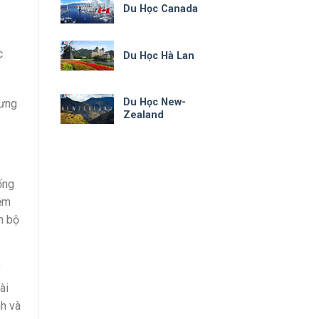
Du Học Canada
c
Du Học Hà Lan
Du Học New-
rưng
Zealand
ống
iệm
n bộ
ài
nh và