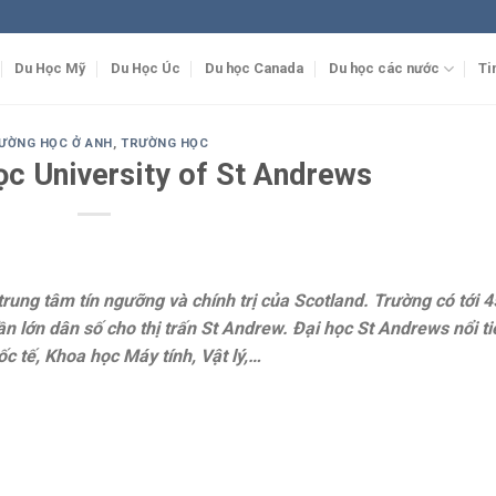
Du Học Mỹ
Du Học Úc
Du học Canada
Du học các nước
Ti
ƯỜNG HỌC Ở ANH
,
TRƯỜNG HỌC
ọc University of St Andrews
trung tâm tín ngưỡng và chính trị của Scotland. Trường có tới 
ần lớn dân số cho thị trấn St Andrew. Đại học St Andrews nổi t
 tế, Khoa học Máy tính, Vật lý,…