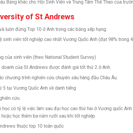
iệu Bảng khác cho Hội Sinh Viên và Trung Tâm Thể Thao của trườ
versity of St Andrews
và luôn đứng Top 10 ở Anh trong các bảng xếp hạng.
lệ sinh viên tốt nghiệp cao nhất Vương Quốc Anh (đạt 98% trong 4
ng của sinh viên (theo National Student Survey)
h doanh của St Andrews được đánh giá tốt thứ 2 ở Anh.
các chương trình nghiên cứu chuyên sâu hàng đầu Châu Âu.
ứ 5 tại Vương Quốc Anh về danh tiếng
ghiên cứu
học có tỷ lệ việc làm sau đại học cao thứ hai ở Vương quốc Anh.
c hoặc học thêm ba năm rưỡi sau khi tốt nghiệp.
Andrews thuộc top 10 toàn quốc