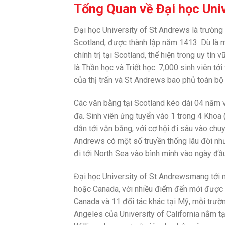
Tổng Quan về Đại học Uni
Đại học University of St Andrews là trường đ
Scotland, được thành lập năm 1413. Dù là mộ
chính trị tại Scotland, thể hiện trong uy tí
là Thần học và Triết học. 7,000 sinh viên 
của thị trấn và St Andrews bao phủ toàn bộ
Các văn bằng tại Scotland kéo dài 04 năm v
đa. Sinh viên ứng tuyển vào 1 trong 4 Khoa
dẫn tới văn bằng, với cơ hội đi sâu vào chu
Andrews có một số truyền thống lâu đời như 
đi tới North Sea vào bình minh vào ngày đầ
Đại học University of St Andrewsmang tới 
hoặc Canada, với nhiều điểm đến mới được p
Canada và 11 đối tác khác tại Mỹ, mỗi trườ
Angeles của University of California nằm tại