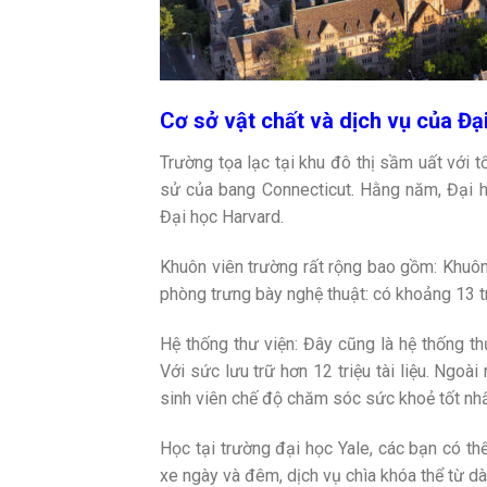
Cơ sở vật chất và dịch vụ của Đạ
Trường tọa lạc tại khu đô thị sầm uất với tổ
sử của bang Connecticut. Hằng năm, Đại h
Đại học Harvard.
Khuôn viên trường rất rộng bao gồm: Khuôn 
phòng trưng bày nghệ thuật: có khoảng 13 t
Hệ thống thư viện: Đây cũng là hệ thống th
Với sức lưu trữ hơn 12 triệu tài liệu. Ngoà
sinh viên chế độ chăm sóc sức khoẻ tốt nhấ
Học tại trường đại học Yale, các bạn có 
xe ngày và đêm, dịch vụ chìa khóa thể từ dà