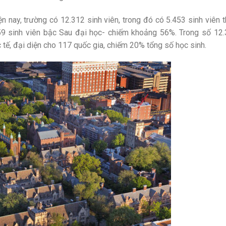
ện nay, trường có 12.312 sinh viên, trong đó có 5.453 sinh viên 
9 sinh viên bậc Sau đại học- chiếm khoảng 56%. Trong số 12
c tế, đại diện cho 117 quốc gia, chiếm 20% tổng số học sinh.