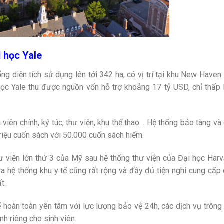
i học Yale
ng diện tích sử dụng lên tới 342 ha, có vị trí tại khu New Haven 
ọc Yale thu được nguồn vốn hỗ trợ khoảng 17 tỷ USD, chỉ thấp
viên chính, ký túc, thư viện, khu thể thao… Hệ thống bảo tàng và
riệu cuốn sách với 50.000 cuốn sách hiếm.
ư viện lớn thứ 3 của Mỹ sau hệ thống thư viện của Đại học Harv
i ra hệ thống khu y tế cũng rất rộng và đầy đủ tiện nghi cung cấp
t.
thể hoàn toàn yên tâm với lực lượng bảo vệ 24h, các dịch vụ trông
nh riêng cho sinh viên.