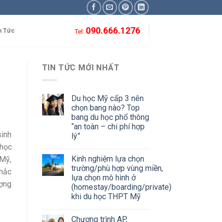
090.666.1276
n Tức
Tel:
TIN TỨC MỚI NHẤT
Du học Mỹ cấp 3 nên
chọn bang nào? Top
bang du học phổ thông
“an toàn – chi phí hợp
sinh
lý”
 học
Kinh nghiệm lựa chọn
 Mỹ,
trường/phù hợp vùng miền,
Nhắc
lựa chọn mô hình ở
ượng
(homestay/boarding/private)
khi du học THPT Mỹ
Chương trình AP,