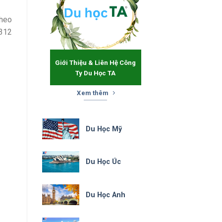
theo
.312
Giới Thiệu & Liên Hệ Công
Ty Du Học TA
Xem thêm
Du Học Mỹ
Du Học Úc
Du Học Anh