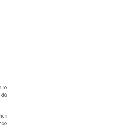
m rõ
y đủ
nhận
theo