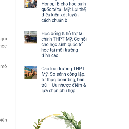
Honor, IB cho học sinh
quốc tế tại Mỹ: Lợi thế,
điều kiện xét tuyển,
cách chuẩn bị
Học bổng & hỗ trợ tài
ngôi
chính THPT Mỹ: Cơ hội
cho học sinh quốc tế
 học
học tại môi trường
đỉnh cao
y mô
Các loại trường THPT
Mỹ: So sánh công lập,
tư thục, boarding, bán
trú – Ưu nhược điểm &
lựa chọn phù hợp
biên