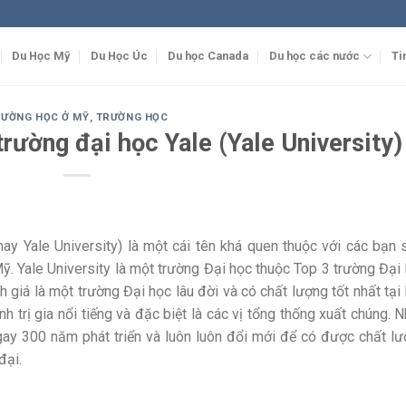
Du Học Mỹ
Du Học Úc
Du học Canada
Du học các nước
Ti
RƯỜNG HỌC Ở MỸ
,
TRƯỜNG HỌC
 trường đại học Yale (Yale University)
(hay Yale University) là một cái tên khá quen thuộc với các bạn 
. Yale University là một trường Đại học thuộc Top 3 trường Đại
giá là một trường Đại học lâu đời và có chất lượng tốt nhất tại
h trị gia nổi tiếng và đặc biệt là các vị tổng thống xuất chúng. 
gay 300 năm phát triển và luôn luôn đổi mới để có được chất l
đại.