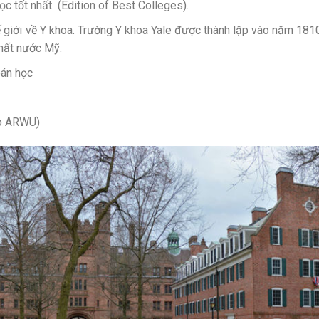
c tốt nhất (Edition of Best Colleges).
ế giới về Y khoa. Trường Y khoa Yale được thành lập vào năm 1810
nhất nước Mỹ.
oán học
eo ARWU)