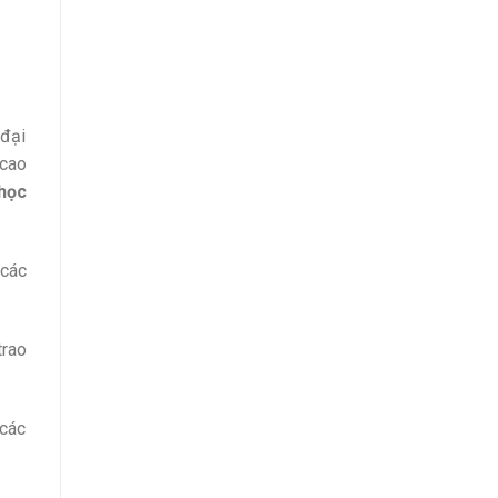
 đại
 cao
 học
 các
trao
 các