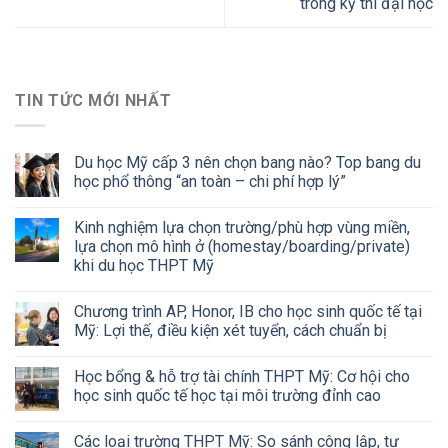
trong kỳ thi đại học
TIN TỨC MỚI NHẤT
Du học Mỹ cấp 3 nên chọn bang nào? Top bang du
học phổ thông “an toàn – chi phí hợp lý”
Kinh nghiệm lựa chọn trường/phù hợp vùng miền,
lựa chọn mô hình ở (homestay/boarding/private)
khi du học THPT Mỹ
Chương trình AP, Honor, IB cho học sinh quốc tế tại
Mỹ: Lợi thế, điều kiện xét tuyển, cách chuẩn bị
Học bổng & hỗ trợ tài chính THPT Mỹ: Cơ hội cho
học sinh quốc tế học tại môi trường đỉnh cao
Các loại trường THPT Mỹ: So sánh công lập, tư