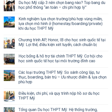
Du học Mỹ cấp 3 nên chọn bang nào? Top bang du
học phổ thông “an toàn – chi phí hợp lý”
Kinh nghiệm lựa chọn trường/phù hợp vùng miền,
lựa chọn mô hình ở (homestay/boarding/private)
khi du học THPT Mỹ
Chương trình AP, Honor, IB cho học sinh quốc tế tại
Mỹ: Lợi thế, điều kiện xét tuyển, cách chuẩn bị
Học bổng & hỗ trợ tài chính THPT Mỹ: Cơ hội cho
học sinh quốc tế học tại môi trường đỉnh cao
Các loại trường THPT Mỹ: So sánh công lập, tư
thục, boarding, bán trú – Ưu nhược điểm & lựa chọn
phù hợp
Điều kiện, chi phí, và quy trình nộp hồ sơ du học
THPT Mỹ
Tổng quan Du học THPT Mỹ: Hệ thống trường,