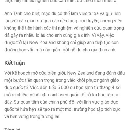
thực hiện nhiều nghiên cứu cần thiết do thiếu thốn thiết bị.”
Anh Tánh cho biết, mặc dù có thể làm việc từ xa và giữ liên
lạc với các giáo sư qua các nền tảng trực tuyến, nhưng việc
không thể tiến hành các thí nghiệm và nghiên cứu quan trọng
đã gây ra nhiều lo âu cho anh cùng gia đình. Vì vậy, việc
được trở lại New Zealand không chỉ giúp anh tiếp tục con
đường học vấn mà còn giảm bớt nỗi lo cho gia đình anh.
Kết luận
Với kế hoạch mở cửa biên giới, New Zealand đang đánh dấu
một bước tiến quan trọng trong việc khôi phục ngành giáo
dục quốc tế. Việc đón tiếp 5.000 du học sinh từ tháng 4 sẽ
mở ra nhiều cơ hội cho sinh viên quốc tế trở lại học tập tại
đây. Sự quan tâm của chính phủ đối với lĩnh vực giáo dục
quốc tế hứa hẹn sẽ tạo ra một môi trường học tập tích cực
và bền vững trong tương lai.
Tóm lại