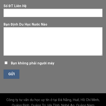
Số ĐT Liên Hệ
Bạn Định Du Học Nước Nào
Bạn không phải người máy
Công ty tư vấn du học uy tín ở tại Đà Nẵng, Huế, Hồ Chí Minh,
Quảng Bình, Quảng Trị, Hà Tĩnh, Nghệ An, Quảng Nam