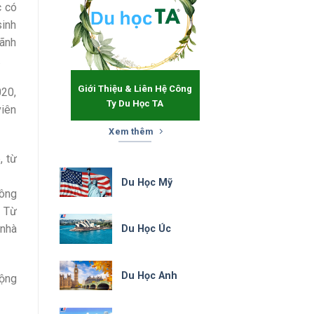
c có
sinh
Lãnh
.
Giới Thiệu & Liên Hệ Công
020,
Ty Du Học TA
viên
Xem thêm
, từ
Du Học Mỹ
hông
. Từ
 nhà
Du Học Úc
Du Học Anh
ộng