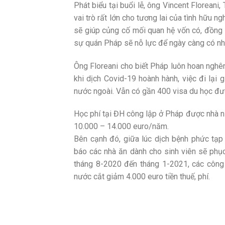
Phát biểu tại buổi lễ, ông Vincent Florean
vai trò rất lớn cho tương lai của tình hữu 
sẽ giúp củng cố mối quan hệ vốn có, đồng
sự quán Pháp sẽ nỗ lực để ngày càng có nh
Ông Floreani cho biết Pháp luôn hoan nghên
khi dịch Covid-19 hoành hành, việc đi lại
nước ngoài. Vẫn có gần 400 visa du học đ
Học phí tại ĐH công lập ở Pháp được nhà nư
10.000 – 14.000 euro/năm.
Bên cạnh đó, giữa lúc dịch bệnh phức tạ
báo các nhà ăn dành cho sinh viên sẽ phục
tháng 8-2020 đến tháng 1-2021, các công t
nước cắt giảm 4.000 euro tiền thuế, phí.