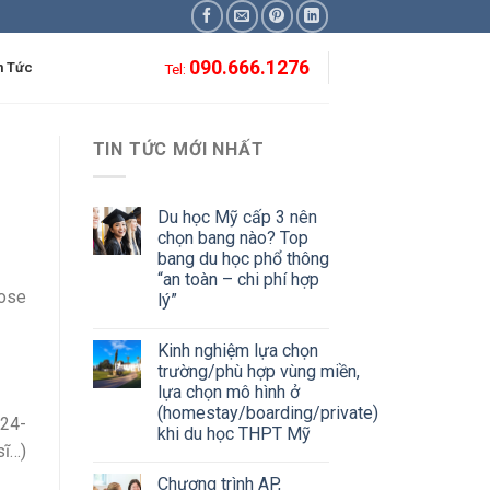
090.666.1276
n Tức
Tel:
TIN TỨC MỚI NHẤT
Du học Mỹ cấp 3 nên
chọn bang nào? Top
bang du học phổ thông
“an toàn – chi phí hợp
ose
lý”
Kinh nghiệm lựa chọn
trường/phù hợp vùng miền,
lựa chọn mô hình ở
(homestay/boarding/private)
 24-
khi du học THPT Mỹ
sĩ…)
Chương trình AP,