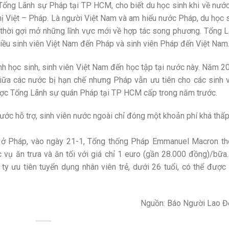
i, Tổng Lãnh sự Pháp tại TP HCM, cho biết du học sinh khi về nướ
nghị Việt – Pháp. Là người Việt Nam và am hiểu nước Pháp, du học 
 thời gợi mở những lĩnh vực mới về hợp tác song phương. Tổng 
iều sinh viên Việt Nam đến Pháp và sinh viên Pháp đến Việt Nam
h học sinh, sinh viên Việt Nam đến học tập tại nước này. Năm 2
 giữa các nước bị hạn chế nhưng Pháp vẫn ưu tiên cho các sinh 
ược Tổng Lãnh sự quán Pháp tại TP HCM cấp trong năm trước.
ớc hỗ trợ, sinh viên nước ngoài chỉ đóng một khoản phí khá thấp
p ở Pháp, vào ngày 21-1, Tổng thống Pháp Emmanuel Macron t
 vụ ăn trưa và ăn tối với giá chỉ 1 euro (gần 28.000 đồng)/bữa
y ưu tiên tuyển dụng nhân viên trẻ, dưới 26 tuổi, có thể được
Nguồn: Báo Người Lao Đ